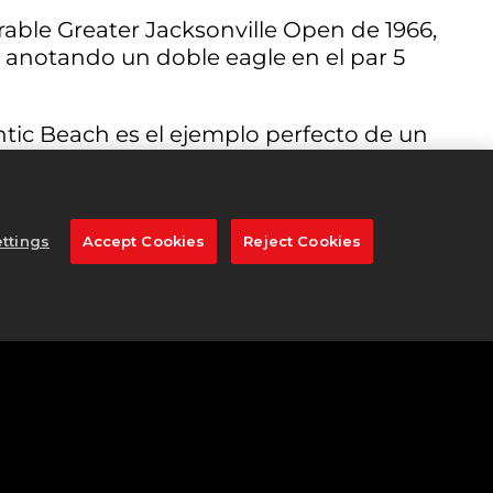
rable Greater Jacksonville Open de 1966,
, anotando un doble eagle en el par 5
ntic Beach es el ejemplo perfecto de un
ttings
Accept Cookies
Reject Cookies
Nicklaus y el memorable golpe de 1966. De
 este es un hoyo sencillo. Puede ser
 por lo que cualquier golpe a la izquierda
echo, terminarás por meterte en
 green en dos. Mira si puedes emular