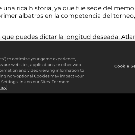
e una rica historia, ya que fue sede del memo
 primer albatros en la competencia del torneo
n que puedes dictar la longitud deseada. Atla
 5)
ies”) to optimize your game experience,
 our websites, applications, or other web-
Cookie Se
nformation and video viewing information to
8, par 5, por su asociación con el legendario 
lining non-optional Cookies may impact your
desafiante. No te dejes engañar pensando que
Settings link on our Sites. For more
uierda de la calle desde el tee hasta el green,
licy
era de los límites.
relativa estrechez significa que si no vas der
olden Bear demostró que se puede hacer este
23
.