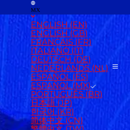
MX
ENGLISH (EN)
ENGLISH (GB)
FRANÇAIS (FR)
ITALIANO (IT)
DEUTSCH (DE)
NEDERLANDS (NL)
ESPAÑOL (ES)
ESPAÑOL (MX)
PORTUGUÊS (BR)
日本語 (JP)
한국어 (KR)
简体中文 (CN)
繁體中文 (TW)