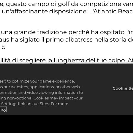
te, questo campo di golf da competizione vant
e un'affascinante disposizione. L'Atlantic Bea
 una grande tradizione perché ha ospitato l'i
us ha siglato il primo albatross nella storia d
 5.
ilità di scegliere la lunghezza del tuo colpo. 
ies”) to optimize your game experience,
 our websites, applications, or other web-
Cookie Se
nformation and video viewing information to
arebbe un peccato mortale, considerando il s
lining non-optional Cookies may impact your
da lui giocato nel 1966. Dalla visuale del te
Settings link on our Sites. For more
e perché il percorso si dimostra tutt'altro c
licy
reen costeggia l'acqua sul lato sinistro dal te
ente di finire a mollo o fuori limite.