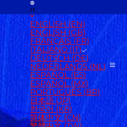
IT
ENGLISH (EN)
ENGLISH (GB)
FRANÇAIS (FR)
ITALIANO (IT)
DEUTSCH (DE)
NEDERLANDS (NL)
ESPAÑOL (ES)
ESPAÑOL (MX)
PORTUGUÊS (BR)
日本語 (JP)
한국어 (KR)
简体中文 (CN)
繁體中文 (TW)