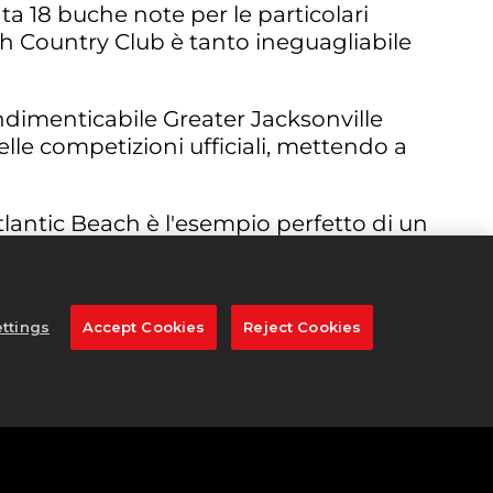
a 18 buche note per le particolari
ch Country Club è tanto ineguagliabile
ndimenticabile Greater Jacksonville
elle competizioni ufficiali, mettendo a
Atlantic Beach è l'esempio perfetto di un
ttings
Accept Cookies
Reject Cookies
uo legame con un golfista leggendario
e questa buca appare più complessa di
he agevole. Potrebbe dare l'impressione
e fino al green, quindi qualsiasi colpo