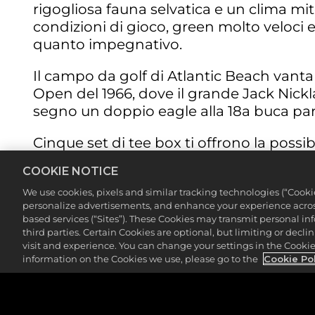
rigogliosa fauna selvatica e un clima mi
condizioni di gioco, green molto veloci 
quanto impegnativo.
Il campo da golf di Atlantic Beach vanta
Open del 1966, dove il grande Jack Nickla
segno un doppio eagle alla 18a buca par
Cinque set di tee box ti offrono la possib
campo da golf che premia il rischio.
COOKIE NOTICE
Buca principale:
N. 18 (537 iarde, par 5)
We use cookies, pixels and similar tracking technologies (“Cook
personalize advertisements, and enhance your experience across
based services (“Sites”). These Cookies may transmit personal i
Evitare di scegliere la 18a buca par 5 s
third parties. Certain Cookies are optional, but limiting or dec
come Jack Nicklaus e l'incredibile colpo 
visit and experience. You can change your settings in the Cookie 
quanto sembri, ma la realtà è ingannevol
information on the Cookies we use, please go to the
Cookie Po
di essere una buca dritta e lunga, ma il g
angolato sulla sinistra rischia inevitabilm