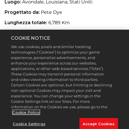
Luogo:
Avondale, Louisiana, Stati Uniti
Progettato da:
Pete Dye
Lunghezza totale:
6,789 Km
Nota per la sua cucina ricca di colori e sapori, oltre
COOKIE NOTICE
che che per il famoso festival del martedì grasso, la
Louisiana vanta molto più di profiterol e del ritmo
We use cookies, pixels and similar tracking
travolgente della musica jazz, perché è anche la
technologies (“Cookies”) to optimize your game
casa del TPC Louisiana, uno dei migliori campi da
experience, personalize advertisements, and
golf degli Stati Uniti meridionali. Progettato dalla
enhance your experience across our websites,
penna creativa e visionaria del maestro Pete Dye, il
applications, or other web-based services (“Sites”).
campo è stato completato nel 2004 e da quel
These Cookies may transmit personal information
momento è diventato una tappa fissa del PGA
and video viewing information to third parties.
TOUR. Rigogliosi fairway, specchi d'acqua come se
Certain Cookies are optional, but limiting or declining
piovesse e oltre 100 bunker rendono il TPC
non-optional Cookies may impact your visit and
Louisiana tutto tranne che una passeggiata. Dal
experience. You can change your settings in the
Cookie Settings link on our Sites. For more
2005, il campo è stato sede del torneo Zurich Classic
information on the Cookies we use, please go to the
di New Orleans.
Cookie Policy
Buca principale:
N. 18 (534 metri, par 5)
Cookie Settings
Accept Cookies
Dalla tee box al green, la 18a buca del TPC Louisiana