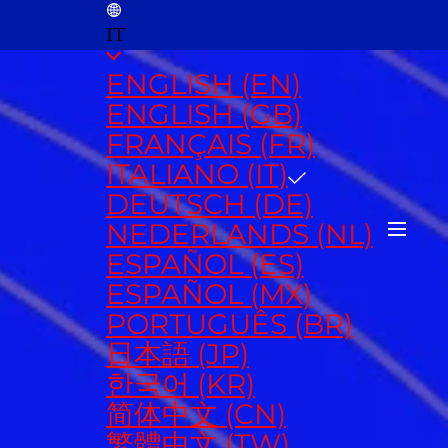
IT
ENGLISH (EN)
ENGLISH (GB)
FRANÇAIS (FR)
ITALIANO (IT)
DEUTSCH (DE)
NEDERLANDS (NL)
ESPAÑOL (ES)
ESPAÑOL (MX)
PORTUGUÊS (BR)
日本語 (JP)
한국어 (KR)
简体中文 (CN)
繁體中文 (TW)