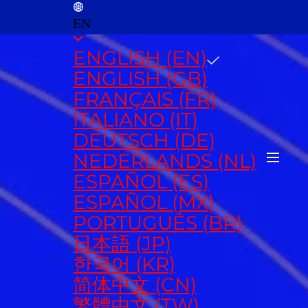
EN
ENGLISH (EN)
ENGLISH (GB)
FRANÇAIS (FR)
ITALIANO (IT)
DEUTSCH (DE)
NEDERLANDS (NL)
ESPAÑOL (ES)
ESPAÑOL (MX)
PORTUGUÊS (BR)
日本語 (JP)
한국어 (KR)
简体中文 (CN)
繁體中文 (TW)