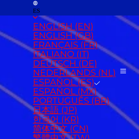
ES
ENGLISH (EN)
ENGLISH (GB)
FRANÇAIS (FR)
ITALIANO (IT)
DEUTSCH (DE)
NEDERLANDS (NL)
ESPAÑOL (ES)
ESPAÑOL (MX)
PORTUGUÊS (BR)
日本語 (JP)
한국어 (KR)
简体中文 (CN)
繁體中文 (TW)