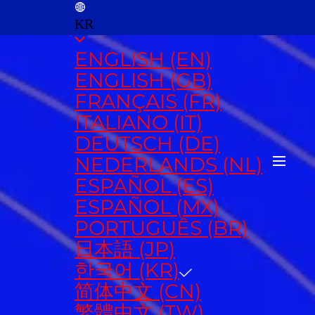
KR
ENGLISH (EN)
ENGLISH (GB)
FRANÇAIS (FR)
ITALIANO (IT)
DEUTSCH (DE)
NEDERLANDS (NL)
ESPAÑOL (ES)
ESPAÑOL (MX)
PORTUGUÊS (BR)
日本語 (JP)
한국어 (KR)
简体中文 (CN)
繁體中文 (TW)