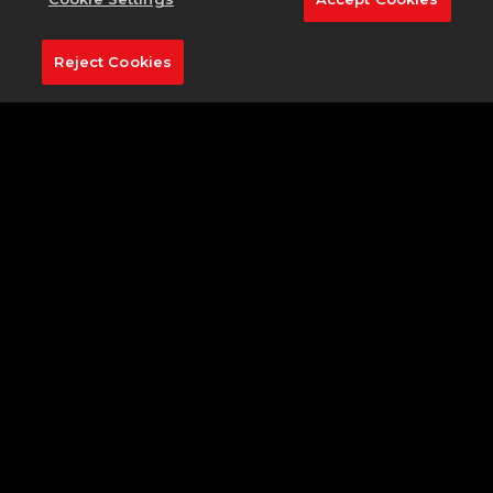
한
가
요?
Reject Cookies
Q:
클
럽
하
우
스
패
스
아
이
템
을
획
득
하