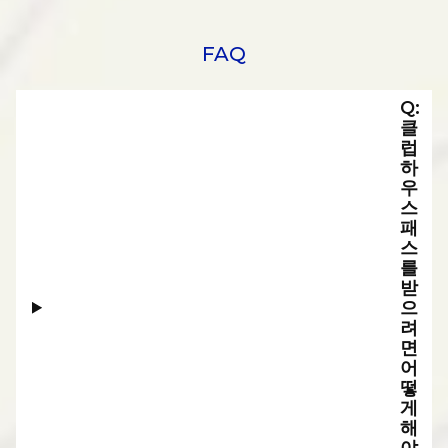
FAQ
Q:
클
럽
하
우
스
패
스
를
받
으
려
면
어
떻
게
해
야