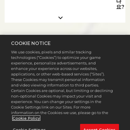
나
요?
Q:
COOKIE NOTICE
각
보
We use cookies, pixels and similar tracking
상
technologies (“Cookies”) to optimize your game
을
experience, personalize advertisements, and
받
enhance your experience across our websites,
으
applications, or other web-based services (“Sites”).
려
These Cookies may transmit personal information
면
and video viewing information to third parties.
Certain Cookies are optional, but limiting or declining
XP
non-optional Cookies may impact your visit and
가
experience. You can change your settings in the
얼
Cookie Settings link on our Sites. For more
마
information on the Cookies we use, please go to the
나
Cookie Policy
필
요
Cookie Settings
Accept Cookies