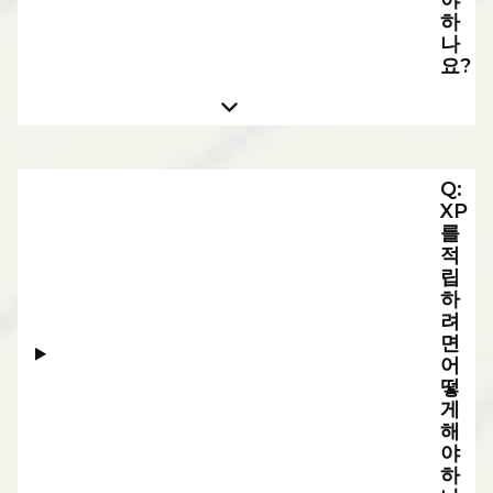
하
나
요?
Q:
XP
를
적
립
하
려
면
어
떻
게
해
야
하