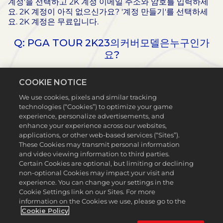
계정'을 선택하고 2K 계정 이메일 주소와 암호를 입력하세
요. 2K 계정이 아직 없으신가요? '계정 만들기'를 선택하세
요. 2K 계정은 무료입니다.
Q: PGA TOUR 2K23의커버모델은누구인가
요?
A: 메이저챔피언십 15회와 PGA TOUR 82승에빛나며, 무려
COOKIE NOTICE
11번이나 PGA TOUR 올해의선수로호명되고, 최저통산평균
타수와 PGA TOUR 역사상최고공동우승기록을세운골프의
We use cookies, pixels and similar tracking
아이콘타이거우즈가수많은영예를제치고 PGA TOUR
technologies (“Cookies”) to optimize your game
2K23의커버를장식하게되었습니다.
experience, personalize advertisements, and
enhance your experience across our websites,
Q: 디렉터로서타이거우즈의존재와컨설팅이프
applications, or other web-based services (“Sites”).
These Cookies may transmit personal information
랜차이즈의발전에어떤기여를했나요?
and video viewing information to third parties.
Certain Cookies are optional, but limiting or declining
A: 2K는골프역사상가장뛰어난선수중한명으로칭송받는타
non-optional Cookies may impact your visit and
이거우즈와 2021년 3월독점장기계약을체결했습니다. 타이
experience. You can change your settings in the
거우즈의합류는 PGA TOUR 2K23를통해프랜차이즈를새
Cookie Settings link on our Sites. For more
로운차원으로이끌수있다는동기를부여해주었습니다.
information on the Cookies we use, please go to the
Cookie Policy
Q: PGA TOUR 2K23는누가개발했나요?