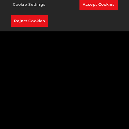
Cookie Settings
Accept Cookies
A: PGA TOUR 2K23는 HB Studios에서개발했습니다. HB
Studios는 2K 산하스튜디오이며, 2K는 Take-Two
Reject Cookies
Interactive Software, Inc.(NASDAQ: TTWO)가소유한퍼
블리싱레이블입니다.
Q: 디럭스에디션은어떤항목을포함하나요?
A: PGA TOUR 2K23 디럭스에디션은세대간교차플레이가
가능한기본게임과 3일얼리액세스, 마이클조던보너스팩, 골
든클럽팩, 디럭스에디션보너스팩을포함합니다. 디럭스에디
션보너스팩은 1300 VC와하키스틱퍼터, 황금야구모자, 황
금장갑, 레어소모품골프공슬리브 3개를포함합니다.
Q: 타이거우즈에디션은어떤항목을포함하나
요?
A: PGA TOUR 2K23 타이거우즈에디션(디지털로만구매가
능)은스탠다드와디럭스에디션콘텐츠모두와 3일얼리액세
스, 마이클조던보너스팩, 타이거우즈에디션보너스팩(타이
거우즈 TaylorMade 웨지세트, TW 티셔츠, 에픽티어골프
공슬리브 3개)과타이거우즈시그니처선데이팩(빨간색폴로,