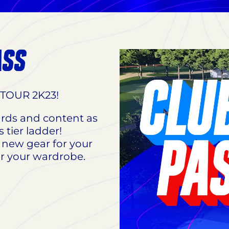
ASS
 TOUR 2K23!
rds and content as
tier ladder!
 new gear for your
or your wardrobe.