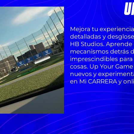
U
Mejora tu experienci
detalladas y desglos
HB Studios. Aprende c
mecanismos detrás de l
imprescindibles para
cosas. Up Your Game 
nuevos y experiment
en Mi CARRERA y onli