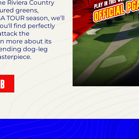
he Riviera Country
ured greens,
A TOUR season, we’ll
u'll find perfectly
attack the
rn more about its
bending dog-leg
sterpiece.
UB