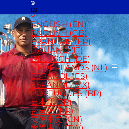
ES
ENGLISH (EN)
ENGLISH (GB)
FRANÇAIS (FR)
ITALIANO (IT)
DEUTSCH (DE)
NEDERLANDS (NL)
ESPAÑOL (ES)
ESPAÑOL (MX)
PORTUGUÊS (BR)
日本語 (JP)
한국어 (KR)
简体中文 (CN)
繁體中文 (TW)