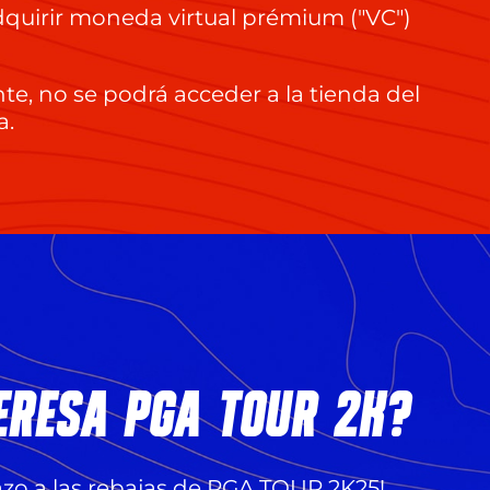
 adquirir moneda virtual prémium ("VC")
te, no se podrá acceder a la tienda del
a.
ERESA PGA TOUR 2K?
azo a las rebajas de PGA TOUR 2K25!