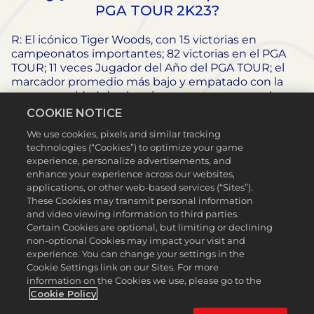
PGA TOUR 2K23?
R: El icónico Tiger Woods, con 15 victorias en
campeonatos importantes; 82 victorias en el PGA
TOUR; 11 veces Jugador del Año del PGA TOUR; el
marcador promedio más bajo y empatado con la
mayor cantidad de victorias en una carrera en la
historia del PGA TOUR, entre muchos otros
COOKIE NOTICE
reconocimientos, aparecerá en la portada de PGA
We use cookies, pixels and similar tracking
TOUR 2K23.
technologies (“Cookies”) to optimize your game
experience, personalize advertisements, and
P: ¿De qué forma ha ayudado la
enhance your experience across our websites,
presencia de Tiger como director
applications, or other web-based services (“Sites”).
ejecutivo y consultor a impulsar la
These Cookies may transmit personal information
and video viewing information to third parties.
franquicia?
Certain Cookies are optional, but limiting or declining
non-optional Cookies may impact your visit and
R: En marzo de 2021, 2K firmó una asociación
experience. You can change your settings in the
exclusiva a largo plazo con Tiger Woods, una de las
Cookie Settings link on our Sites. For more
figuras más emblemáticas y célebres de la historia
information on the Cookies we use, please go to the
del golf. Su participación en el proyecto ha sido la
Cookie Policy
motivación para llevar esta franquicia a nuevos