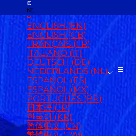
NL
ENGLISH (EN)
ENGLISH (GB)
FRANÇAIS (FR)
ITALIANO (IT)
DEUTSCH (DE)
NEDERLANDS (NL)
ESPAÑOL (ES)
ESPAÑOL (MX)
PORTUGUÊS (BR)
日本語 (JP)
한국어 (KR)
简体中文 (CN)
繁體中文 (TW)