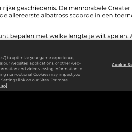
n rijke geschiedenis. De memorabele Greater 
e allereerste albatross scoorde in een toer
kunt bepalen met welke lengte je wilt spelen. 
)
ies”) to optimize your game experience,
 our websites, applications, or other web-
Cookie Se
nformation and video viewing information to
selecteren als je kijkt naar de associatie met
lining non-optional Cookies may impact your
tee staat, is deze hole misleidend uitdagend
Settings link on our Sites. For more
schien wel lang en recht, maar er stroomt wat
licy
 links gaat, eindigt in het water of buiten de 
ien mooi uit, maar de relatief nauwe fairway 
r geleden, bewees The Golden Bear dat je me
 kunt doen, in
PGA TOUR 2K23
.