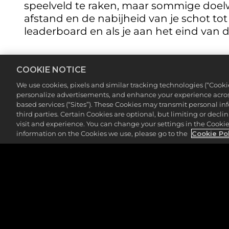
speelveld te raken, maar sommige doel
afstand en de nabijheid van je schot to
leaderboard en als je aan het eind van
COOKIE NOTICE
Topgolf is geen traditionele, alledaagse 
We use cookies, pixels and similar tracking technologies (“Cook
personalize advertisements, and enhance your experience across
gemoderniseerd met een puntensysteem 
based services (“Sites”). These Cookies may transmit personal i
andere spelers spelen. Neem het op teg
third parties. Certain Cookies are optional, but limiting or dec
met vrienden of familie. Het is tijd om 
visit and experience. You can change your settings in the Cookie 
information on the Cookies we use, please go to the
Cookie Po
verdienen!