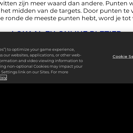
witten zijn meer waard dan andere. Punten 
t het midden van de targets. Door punten te
 de ronde de meeste punten hebt, word je to
LOKAAL EN ONLINE PLEZIER
driving range: het heeft alles wat je zo leuk v
ies”) to optimize your game experience,
 our websites, applications, or other web-
en innovatieve afstandsdoelen. In PGA TOUR
Cookie Se
nformation and video viewing information to
en willekeurige tegenstanders via matchmak
lining non-optional Cookies may impact your
je doel in te stellen op PGA TOUR 2K23 en je p
Settings link on our Sites. For more
licy
DELEN OP SOCIAL MEDIA