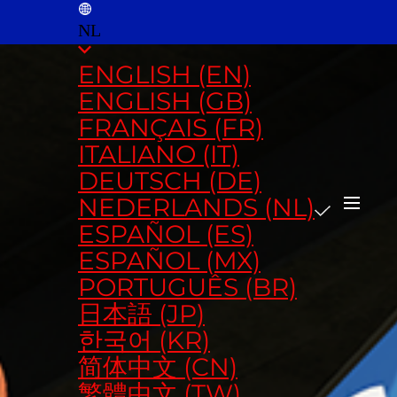
NL
ENGLISH (EN)
ENGLISH (GB)
FRANÇAIS (FR)
ITALIANO (IT)
DEUTSCH (DE)
NEDERLANDS (NL)
ESPAÑOL (ES)
ESPAÑOL (MX)
PORTUGUÊS (BR)
日本語 (JP)
한국어 (KR)
简体中文 (CN)
繁體中文 (TW)