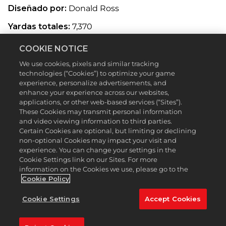
Diseñado por:
Donald Ross
Yardas totales:
7,370
El PGA TOUR alberga torneos de clase mundial en
COOKIE NOTICE
algunos lugares históricos, incluido el Detroit Golf
We use cookies, pixels and similar tracking
Club, que fue fundado en 1899. El diseñador Donald
technologies (“Cookies”) to optimize your game
Ross, considerado por muchos como uno de los
experience, personalize advertisements, and
mejores arquitectos de campos del siglo XX, logró
enhance your experience across our websites,
colocar dos campos en 45 acres de terreno. El que
applications, or other web-based services (“Sites”).
encontrarás en
PGA TOUR 2K23
es el largo North
These Cookies may transmit personal information
Course, anfitrión del Rocket Mortgage Classic.
and video viewing information to third parties.
Certain Cookies are optional, but limiting or declining
El hoyo de apertura es el mismo que en 1916. El
non-optional Cookies may impact your visit and
Detroit Golf Club es un campo relativamente plano,
experience. You can change your settings in the
pero la capacidad de Ross para incorporar el paisaje
Cookie Settings link on our Sites. For more
natural lo vuelve desafiante. Más de cien años
information on the Cookies we use, please go to the
después de su creación, se convirtió en el hogar del
Cookie Policy
Rocket Mortgage Classic en 2019 y siempre
presenta algún drama al final de la temporada.
Cookie Settings
Accept Cookies
Hoyo destacado:
No. 16 (188 yardas, par 3)