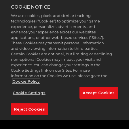
총 야드:
7,370야드
COOKIE NOTICE
PGA TOUR는 1899년 설립된 Detroit Golf Club과 같은
We use cookies, pixels and similar tracking
일부 역사적인 장소에서 전 세계적인 토너먼트를 개최합니
technologies (“Cookies”) to optimize your game
다. 20세기 최고의 코스 설계사로 손꼽히는 디자이너
experience, personalize advertisements, and
Donald Ross는 45에이커 넓이의 땅에 두 개의 코스를 끼
enhance your experience across our websites,
워 넣었습니다.
PGA TOUR 2K23
에서 여러분이 만나볼 코
applications, or other web-based services (“Sites”).
스는 로켓 모기지 클래식을 주최하는 긴 북쪽 코스입니다.
These Cookies may transmit personal information
and video viewing information to third parties.
시작 홀은 1916년의 모습 그대로입니다. Detroit Golf Club
Certain Cookies are optional, but limiting or declining
코스는 상대적으로 평평한 편이지만, Ross의 자연 경관을
non-optional Cookies may impact your visit and
녹여내는 기술이 합해져 까다로운 라운드를 선사합니다. 코
experience. You can change your settings in the
스가 완성된 이후 100년이 넘는 시간에 걸쳐 이 코스는
Cookie Settings link on our Sites. For more
2019년 로켓 모기지 클래식의 주최지로 거듭났으며, 항상
information on the Cookies we use, please go to the
시즌 후반부의 드라마로 가득합니다.
Cookie Policy
특징적인 홀:
11번홀(188야드, 파3)
Cookie Settings
Accept Cookies
Detroit Golf Club의 11번홀은 로켓 모기지 클래식의 가장
긴 파3입니다. 티의 위치에 따라 188야드에서 233야드까지
Reject Cookies
거리가 늘어나므로 낮은 점수를 기록하가 쉽지 않습니다. 대
략 24%의 선수들이 이 홀에서 보기에 성공하며, 오직 9%만
이 버디를 잡는 데 성공합니다.