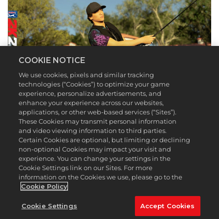
COOKIE NOTICE
We use cookies, pixels and similar tracking
technologies (“Cookies”) to optimize your game
experience, personalize advertisements, and
enhance your experience across our websites,
applications, or other web-based services (“Sites”).
These Cookies may transmit personal information
La Temporada 2 de PGA TOURK 2K23 llega a lo
and video viewing information to third parties.
grande con nuevas recompensas, incluido uno de
Certain Cookies are optional, but limiting or declining
los drivers más famosos de Callaway. Esta
non-optional Cookies may impact your visit and
Temporada, las personas con Pase Premium y
experience. You can change your settings in the
Premium Plus tendrán la oportunidad de ganar
Cookie Settings link on our Sites. For more
information on the Cookies we use, please go to the
ropa y equipo de Under Armour y Callaway en cada
Cookie Policy
nivel. ¡Disponible hasta el 24 de marzo de 2023!
Compra la opción Premium o Premium Plus del
Cookie Settings
Accept Cookies
Clubhouse Pass para la Temporada 2 y obtén, al