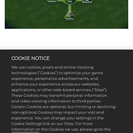
COOKIE NOTICE
逼真程度無可比
We use cookies, pixels and similar tracking
technologies (“Cookies”) to optimize your game
擬
experience, personalize advertisements, and
enhance your experience across our websites,
applications, or other web-based services (“Sites”).
These Cookies may transmit personal information
導入「揮桿進化」系統：全新系統忠實重現高爾夫的持桿手
and video viewing information to third parties.
Certain Cookies are optional, but limiting or declining
感，讓你盡情揮桿、展現球技。《PGA TOUR 2K25》也帶來了全
non-optional Cookies may impact your visit and
新擊球類型、滾動物理機制與更棒的視覺效果，帶給你最逼
experience. You can change your settings in the
真寫實的高爾夫體驗。
Cookie Settings link on our Sites. For more
information on the Cookies we use, please go to the