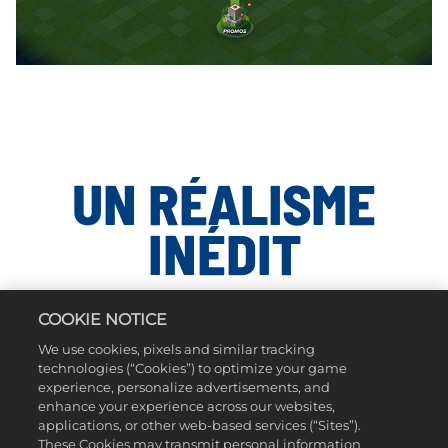
UN RÉALISME
INÉDIT
Découvrez EvoSwing : imposez votre swing et votre jeu avec le nouveau système
COOKIE NOTICE
qui reproduit fidèlement la sensation du maniement d'un club de golf. PGA
TOUR 2K25 propose de nouveaux types de coups, de nouvelles trajectoires de
We use cookies, pixels and similar tracking
technologies (“Cookies”) to optimize your game
balle, de nouvelles physiques de roulement et des améliorations visuelles. Une
experience, personalize advertisements, and
expérience golf d'un réalisme inédit.
enhance your experience across our websites,
applications, or other web-based services (“Sites”).
These Cookies may transmit personal information