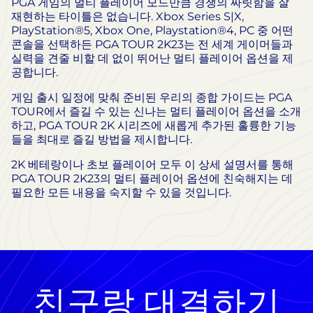
PGA 게임의 멀티 플레이어 모드만큼 경쟁의 짜릿함을 잘
재현하는 타이틀은 없습니다. Xbox Series S|X,
PlayStation®5, Xbox One, Playstation®4, PC 중 어떤
콘솔을 선택하든 PGA TOUR 2K23는 전 세계 게이머들과
실력을 견줄 비할 데 없이 뛰어난 멀티 플레이어 옵션을 제
공합니다.
게임 출시 일정에 맞춰 준비된 우리의 종합 가이드는 PGA
TOUR에서 즐길 수 있는 신나는 멀티 플레이어 옵션을 소개
하고, PGA TOUR 2K 시리즈에 새롭게 추가된 훌륭한 기능
들을 최대로 즐길 방법을 제시합니다.
2K 베테랑이나 초보 플레이어 모두 이 상세 설명서를 통해
PGA TOUR 2K23의 멀티 플레이어 옵션에 친숙해지는 데
필요한 모든 내용을 숙지할 수 있을 것입니다.
친구랑 대결하기