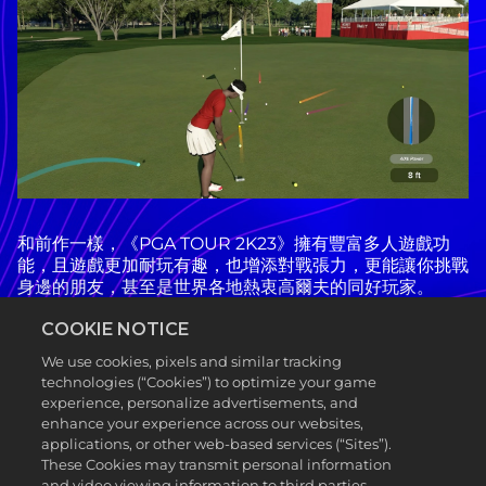
和前作一樣，《PGA TOUR 2K23》擁有豐富多人遊戲功
能，且遊戲更加耐玩有趣，也增添對戰張力，更能讓你挑戰
身邊的朋友，甚至是世界各地熱衷高爾夫的同好玩家。
透過各式各樣的多人選項，盡享千變萬化的遊戲內容，包
COOKIE NOTICE
含：
We use cookies, pixels and similar tracking
technologies (“Cookies”) to optimize your game
在本機與朋友或「歷史分身」對戰（此功能可讓你與
experience, personalize advertisements, and
過去的自己對戰，藉由與先前表現比較來衡量目前的實
enhance your experience across our websites,
力）。
applications, or other web-based services (“Sites”).
在線上「配對」比賽中對抗其他高爾夫球員，例如快
These Cookies may transmit personal information
速比賽、翻草皮大賽、Topgolf、豪賭客與團隊。
and video viewing information to third parties.