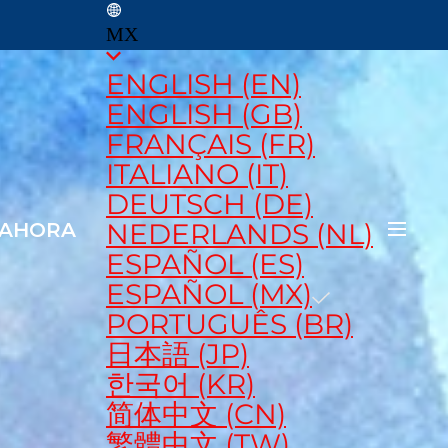
MX
ENGLISH (EN)
ENGLISH (GB)
FRANÇAIS (FR)
ITALIANO (IT)
DEUTSCH (DE)
NEDERLANDS (NL)
 AHORA
ESPAÑOL (ES)
ESPAÑOL (MX)
PORTUGUÊS (BR)
日本語 (JP)
한국어 (KR)
简体中文 (CN)
繁體中文 (TW)