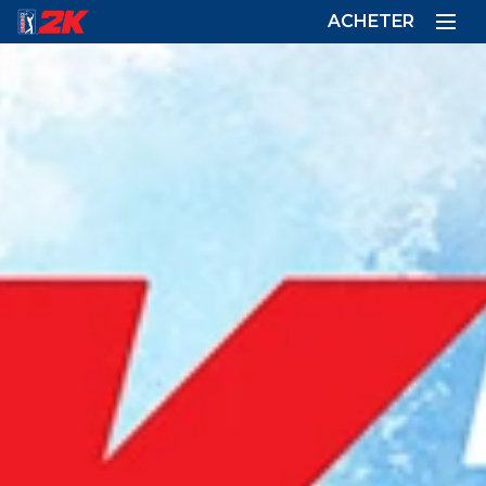
ACHETER