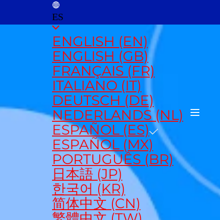
ES
ENGLISH (EN)
ENGLISH (GB)
FRANÇAIS (FR)
ITALIANO (IT)
DEUTSCH (DE)
NEDERLANDS (NL)
ESPAÑOL (ES)
ESPAÑOL (MX)
PORTUGUÊS (BR)
日本語 (JP)
한국어 (KR)
简体中文 (CN)
繁體中文 (TW)