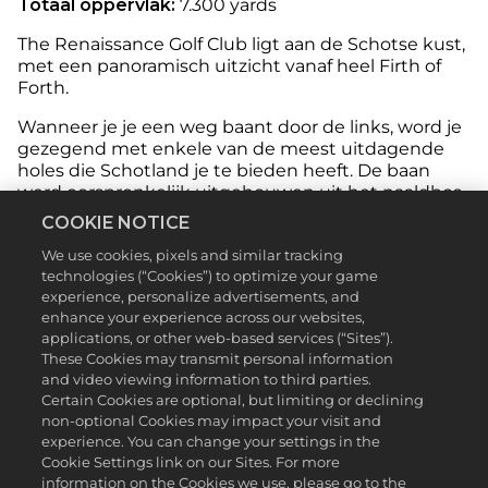
Totaal oppervlak:
7.300 yards
The Renaissance Golf Club ligt aan de Schotse kust,
met een panoramisch uitzicht vanaf heel Firth of
Forth.
Wanneer je je een weg baant door de links, word je
gezegend met enkele van de meest uitdagende
holes die Schotland je te bieden heeft. De baan
werd oorspronkelijk uitgehouwen uit het naaldbos
en de bomen werden weggehaald om de
COOKIE NOTICE
onderliggende zanderige duinen bloot te leggen.
We use cookies, pixels and similar tracking
Er staan nog een paar strategisch geplaatste
technologies (“Cookies”) to optimize your game
bomen op de fairways voor de definitie en
experience, personalize advertisements, and
esthetische kwaliteit van de baan.
enhance your experience across our websites,
applications, or other web-based services (“Sites”).
Maar laat je niet misleiden door al het moois; dit is
These Cookies may transmit personal information
een baan die zelfs de beste golfers uitdaagt. Met
and video viewing information to third parties.
meerdere holes waarbij je lange slagen moet
Certain Cookies are optional, but limiting or declining
maken vanaf de tee, ligt The Renaissance Club
non-optional Cookies may impact your visit and
goed bij de big hitters, en tenzij je precies recht
experience. You can change your settings in the
slaat, is er grote kans dat je afgestraft wordt door
Cookie Settings link on our Sites. For more
het lange gras.
information on the Cookies we use, please go to the