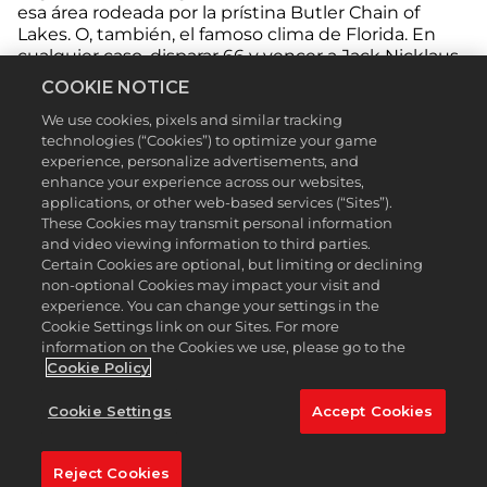
esa área rodeada por la prístina Butler Chain of
Lakes. O, también, el famoso clima de Florida. En
cualquier caso, disparar 66 y vencer a Jack Nicklaus
por siete tiros debe haber contribuido a su primera
COOKIE NOTICE
impresión.
We use cookies, pixels and similar tracking
Inaugurado oficialmente en 1961, y bajo la tutela de
technologies (“Cookies”) to optimize your game
Palmer desde principios de los años 70, Bay Hill
experience, personalize advertisements, and
Club and Lodge es tan divertido hoy en día como lo
enhance your experience across our websites,
ha sido en cualquier década de su historia. Palmer
applications, or other web-based services (“Sites”).
These Cookies may transmit personal information
recreó el campo de una manera que acentúa sus
and video viewing information to third parties.
características naturales y puede desafiar incluso a
Certain Cookies are optional, but limiting or declining
los mejores talentos del mundo. Cada año, los
non-optional Cookies may impact your visit and
jugadores acuden a Florida Central para enfrentarse
experience. You can change your settings in the
a los obstáculos diseñados por el legendario Palmer.
Cookie Settings link on our Sites. For more
Visita el campo icónico en
PGA TOUR 2K23
y prueba
information on the Cookies we use, please go to the
tu suerte frente a las masas.
Cookie Policy
Hoyo destacado:
No. 16 (511 yardas, par 5)
Cookie Settings
Accept Cookies
El hoyo 16 en el Bay Hill Club alguna vez fue
designado como un par 4, ofreciendo a los
Reject Cookies
jugadores poco o ningún margen de maniobra,