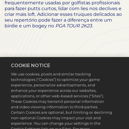
frequentemente usadas por golfistas profissionais
para fazer putts curtos, lidar com lies nos declives e
criar mais loft. Adicionar esses truques delicados ao
seu repertório pode fazer a diferença entre um
birdie e um bogey no
PGA TOUR 2K23
.
COOKIE NOTICE
We use cookies, pixels and similar tracking
technologies (“Cookies”) to optimize your game
experience, personalize advertisements, and
enhance your experience across our websites,
applications, or other web-based services (“Sites”).
These Cookies may transmit personal information
and video viewing information to third parties.
Certain Cookies are optional, but limiting or declining
Accept
non-optional Cookies may impact your visit and
experience. You can change your settings in the
& Play
Cookie Settings link on our Sites. For more