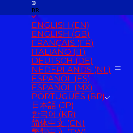
BR
ENGLISH (EN)
ENGLISH (GB)
FRANÇAIS (FR)
ITALIANO (IT)
DEUTSCH (DE)
NEDERLANDS (NL)
ESPAÑOL (ES)
ESPAÑOL (MX)
PORTUGUÊS (BR)
日本語 (JP)
한국어 (KR)
简体中文 (CN)
繁體中文 (TW)