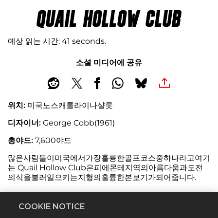
QUAIL HOLLOW CLUB
예상 읽는 시간
41 seconds
소셜 미디어에 공유
위치:
미국노스캐롤라이나샬롯
디자이너:
George Cobb(1961)
총야드:
7,600야드
많은사람들이미국에서가장훌륭한골프코스중하나라고여기
는 Quail Hollow Club은피에몬테지역의아름다움과도전
의식을불러일으키는지형의훌륭한본보기가되어줍니다.
이코스는 PGA 투어표준코스에서응당기대할만한자연그대
로의조건으로엘리트골퍼들조차혀를내두를만한가차없는시
COOKIE NOTICE
험에들게합니다. 특히파4와파5의언덕진광활한목초지에서