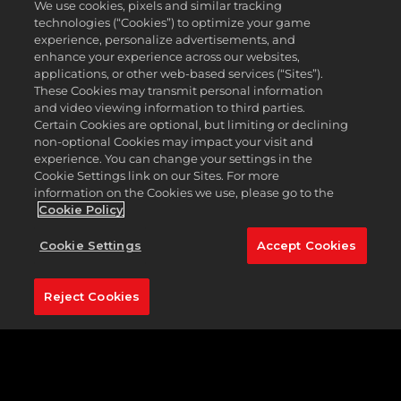
We use cookies, pixels and similar tracking
는공을똑바로치는것이관건입니다.
technologies (“Cookies”) to optimize your game
experience, personalize advertisements, and
Quail Hollow Club의마지막다섯홀은코스의가장매력적인
enhance your experience across our websites,
홀입니다. 소용돌이치는바람은최고의선수들조차그들의클
applications, or other web-based services (“Sites”).
럽선택에의문을제기하게만듭니다. Quail Hollow에서낮은
These Cookies may transmit personal information
점수를치려면공격적이고정확한티샷이필요합니다.
and video viewing information to third parties.
Certain Cookies are optional, but limiting or declining
티샷을날릴준비가됐다면상대적으로평평해보이는페어웨이
non-optional Cookies may impact your visit and
에속지않도록유의하세요. 페어웨이에서살짝이라도벗어나
experience. You can change your settings in the
면두껍고성가신버뮤다잔디가다음샷을어렵게만들가능성이
Cookie Settings link on our Sites. For more
높으며, 파를하거나해당홀에서낮은점수를받기가더어려워
information on the Cookies we use, please go to the
질수있습니다.
Cookie Policy
Quail Hollow는
PGA Tour 2K23
에서최고중의최고만을선
Cookie Settings
Accept Cookies
별할것입니다. 여러분도직접오셔서전세계적인유명골퍼들
과맞서본인의실력을테스트해보세요.
Reject Cookies
특징적인홀:
14번홀
(
344야드, 파4
)
Quail Hollow Club의호숫가 14번홀은코스의 '그린마일' 섹
션에서마주하게될가장어려운홀중하나입니다. 이홀은상대
적으로짧은파4로, 장타자들에게공을드라이브해서퍼팅그
린까지날릴기회를제공합니다.