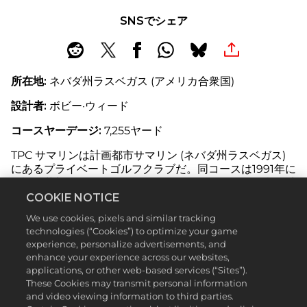
SNSでシェア
所在地:
ネバダ州ラスベガス (アメリカ合衆国)
設計者:
ボビー·ウィード
コースヤーデージ:
7,255ヤード
TPC サマリンは計画都市サマリン (ネバダ州ラスベガス)
にあるプライベートゴルフクラブだ。同コースは1991年に
開設。革新的デザインが施されながらも自然への敬意を感
じられ、優れたコースとしての特徴を備えている。
COOKIE NOTICE
We use cookies, pixels and similar tracking
険しい砂漠に造設され、原生動植物保護に深く配慮されて
technologies (“Cookies”) to optimize your game
いる。同コースは『ゴルフ
PGA
ツアー
2K23
』で最も美し
experience, personalize advertisements, and
いコースのひとつだ。
enhance your experience across our websites,
applications, or other web-based services (“Sites”).
ネバダ砂漠の峡谷に忽然と現れる青々としたベントグラス
These Cookies may transmit personal information
のグリーン、美しい水辺や林立するヤシの木は、自然のま
and video viewing information to third parties.
まの景観と美しいコントラストを呈している。