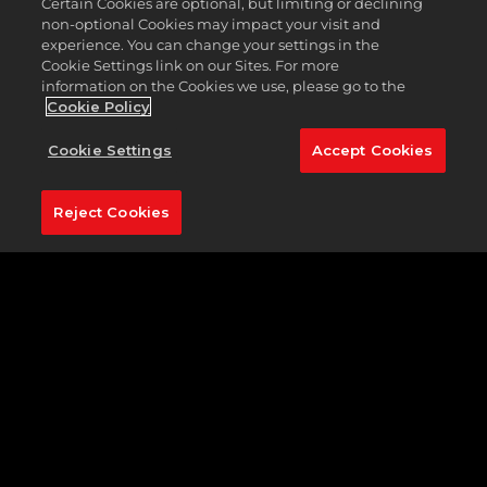
Certain Cookies are optional, but limiting or declining
non-optional Cookies may impact your visit and
注目のホール:
15番 (341ヤード·パー4)
experience. You can change your settings in the
Cookie Settings link on our Sites. For more
TPC サマリンの名物ホールは、341ヤードと比較的ショー
information on the Cookies we use, please go to the
トなパー4の15番だ。このホールではティーボックスから
Cookie Policy
グリーンを狙いたい衝動に駆られるが、グリーンは TPC
サマリンにある87か所のバンカーのうち、5つのバンカー
Cookie Settings
Accept Cookies
で厳重包囲されている。
堅実にプレイしたい場合、200ヤードのティーショットで
Reject Cookies
グリーンまで100ヤードあまりが残される。ホール左側に
はコースを囲む砂漠があり、フェアウェイはバンカーで2
段階に分かれているので、砂に打ち込まないよう注意しよ
う。
ワンオンを狙ってグリーンに乗らなかった場合でも、起伏
に対処するのはそれほど困難ではなく、バーディーは狙え
る。しかしホールの反対側からはバーディーのチャンスは
ほぼないと言える。
特にプロのロングヒッターをはじめ、ほとんどのプレイヤ
ーはワンオンを狙うだろう。あなたも『ゴルフ
PGA
ツア
ー
2K23
』でワンオンを狙おう。