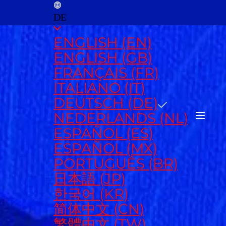
DE
ENGLISH (EN)
ENGLISH (GB)
FRANÇAIS (FR)
ITALIANO (IT)
DEUTSCH (DE)
NEDERLANDS (NL)
ESPAÑOL (ES)
ESPAÑOL (MX)
PORTUGUÊS (BR)
日本語 (JP)
한국어 (KR)
简体中文 (CN)
繁體中文 (TW)