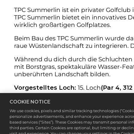
TPC Summerlin ist ein privater Golfclu
TPC Summerlin bietet ein innovatives 
wirklich großartigen Golfplatzes.
Beim Bau des TPC Summerlin wurde dara
raue Wüstenlandschaft zu integrieren. D
Während du dich durch die Schluchten 
mit Borstgras, spektakuläre Wasser-Feat
unberührten Landschaft bilden.
Vorgestelltes Loch:
15. Loch
(Par 4, 31
Das charakteristische Loch des TPC Summe
COOKIE NOTICE
dazu, vom Abschlag aus das erhöhte Gr
We use cookies, pixels and similar tracking technologies (“Cook
ist.
personalize advertisements, and enhance your experience across
based services (“Sites”). These Cookies may transmit personal i
third parties. Certain Cookies are optional, but limiting or dec
Oder du gehst auf Nummer sicher: Mit e
visit and experience. You can change your settings in the Cookie 