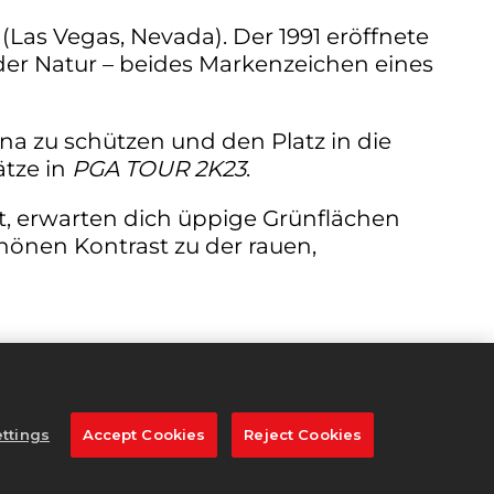
Las Vegas, Nevada). Der 1991 eröffnete
der Natur – beides Markenzeichen eines
a zu schützen und den Platz in die
ätze in
PGA TOUR 2K23
.
, erwarten dich üppige Grünflächen
chönen Kontrast zu der rauen,
Meter misst. Dieses Loch verleitet dich
r des TPC Summerlin stark geschützt
ttings
Accept Cookies
Reject Cookies
t 90 Meter bis zur Mitte des Grüns. Die