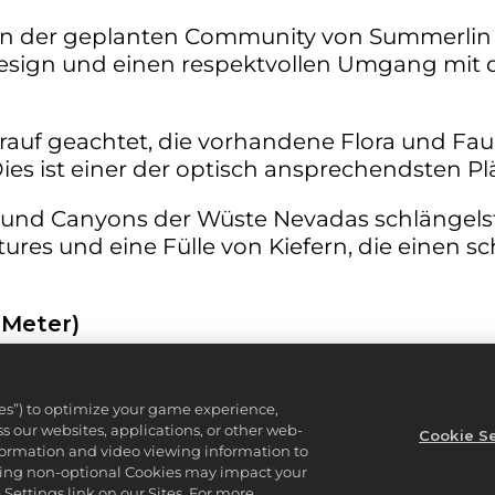
b in der geplanten Community von Summerlin (
Design und einen respektvollen Umgang mit 
uf geachtet, die vorhandene Flora und Faun
ies ist einer der optisch ansprechendsten Pl
und Canyons der Wüste Nevadas schlängelst
ures und eine Fülle von Kiefern, die einen s
2 Meter)
rlin ist das relativ kurze Par 4, das nur 312 
ün anzusteuern, das durch fünf der 87 Bunke
ies”) to optimize your game experience,
 our websites, applications, or other web-
Cookie Se
nformation and video viewing information to
lining non-optional Cookies may impact your
inem 180-Meter-Abschlag hast du nur noch gu
Settings link on our Sites. For more