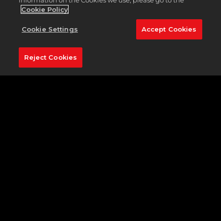
PGA TOUR 2K23 CLUBHOUSE
information on the Cookies we use, please go to the
Cookie Policy
PASS: SEASON 5
Cookie Settings
Accept Cookies
The FedExCup Playoffs are officially
Reject Cookies
underway! The top golfers on the PGA
TOUR have fought for coveted FedExCup
Points all year long, but who will be
crowned champion?
このレポートを読む