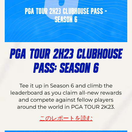
PGA TOUR 2K23 CLUBHOUSE
PASS: SEASON 6
Tee it up in Season 6 and climb the
leaderboard as you claim all-new rewards
and compete against fellow players
around the world in PGA TOUR 2K23.
このレポートを読む