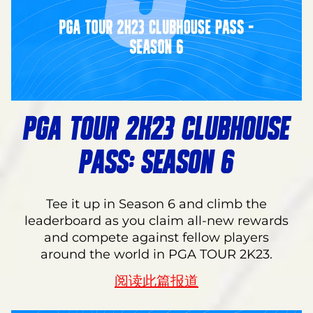
PGA TOUR 2K23 CLUBHOUSE
PASS: SEASON 6
Tee it up in Season 6 and climb the
leaderboard as you claim all-new rewards
and compete against fellow players
around the world in PGA TOUR 2K23.
阅读此篇报道