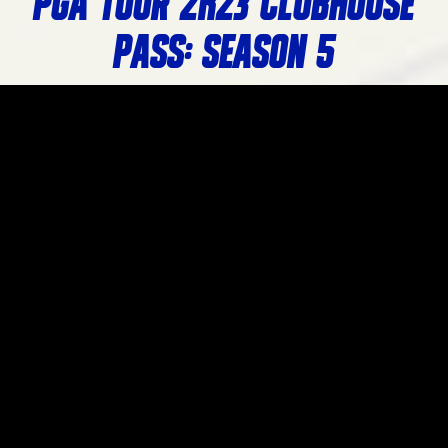
PGA TOUR 2K23 CLUBHOUSE
PASS: SEASON 5
The FedExCup Playoffs are officially
underway! The top golfers on the PGA
TOUR have fought for coveted FedExCup
Points all year long, but who will be
crowned champion?
阅读此篇报道