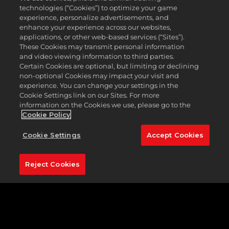
technologies (“Cookies”) to optimize your game
experience, personalize advertisements, and
三连按键挥杆
enhance your experience across our websites,
A
applications, or other web-based services (“Sites”).
These Cookies may transmit personal information
c
三连按键挥杆在《
PGA TOUR 2K
》系列中首次亮相。要进
and video viewing information to third parties.
行三连按键挥杆，你需要按住并释放A/X按钮（取决于你选
c
Certain Cookies are optional, but limiting or declining
择的游戏平台）来获得力度，然后轻按两次以对齐您的挥杆
non-optional Cookies may impact your visit and
路径和杆面角度。一，二，三，就是这样简单。
e
experience. You can change your settings in the
Cookie Settings link on our Sites. For more
可能与你曾经在之前的高尔夫球游戏中看到的传统三连按键
p
information on the Cookies we use, please go to the
挥杆有所不同，你将看到的是：在你准备好姿势后，出现一
Cookie Policy
个圆形的挥杆力度圈，而不是一个力度条。您将看到示为您
t
的站姿，而不是一个单杠。无论是打普通的铁杆、高抛球还
Cookie Settings
Accept Cookies
是切滚球，出现的都会是力度圈。
&
要开始击球的时候，按住按钮，直到在力度圈上达到所需的
P
Reject Cookies
力度和时机时释放按键，超出推荐范围会导致击球过力，没
l
到则会导致力度不够。释放后，圆圈底部的绿点将开始逆时
针移动，快速点击圆圈顶部的按钮以确定挥杆路径。当按钮
a
到达底部井号符号时，再次点击按钮将确定打开或关闭的球
杆面。
y
难度设置可以随时更改，但力度计的挥杆速度也会被相应调