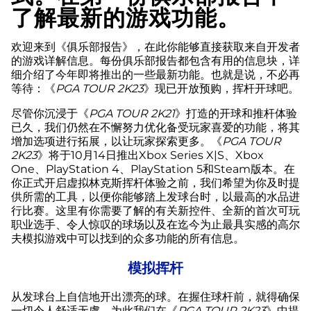
了解最新的游戏功能。
欢迎来到《俱乐部报告》，在此你能够直接获取来自开发者
的游戏详解信息。每份俱乐部报告都包含有用的信息块，详
细介绍了今年即将推出的一些最新功能。也就是说，不必再
等待：《
PGA TOUR 2K23
》现已开放预购，挥杆开球吧。
尽管你沉浸于《
PGA TOUR 2K21
》打造的开球和推杆体验
已久，我们仍然在不懈努力优化备受玩家喜爱的功能，将其
增加选项进行拓展，以让玩家探索更多。《
PGA TOUR
2K23
》将于10月14日推出Xbox Series X|S、Xbox
One、PlayStation 4、PlayStation 5和Steam版本。在
你正式开启虚拟林克斯挥杆体验之前，我们希望为你及时提
供所需的工具，以便你能够踏上发球台时，以最高的水品进
行比赛。这里有你需要了解的有关新控件、全新的首次可玩
职业选手、令人惊叹的球场以及在迄今为止最具实感的高尔
夫模拟游戏中可以找到的众多功能的所有信息。
模拟挥杆
从发球台上自信地开出漂亮的球。在握住球杆前，就得确保
一切令人舒适无虞，为此我们在《
PGA TOUR 2K23
》中提