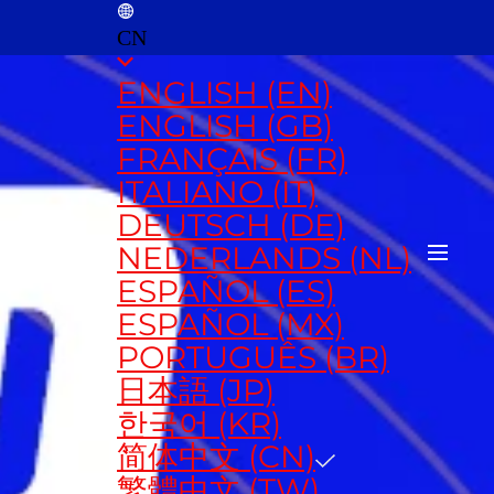
CN
ENGLISH (EN)
ENGLISH (GB)
FRANÇAIS (FR)
ITALIANO (IT)
DEUTSCH (DE)
NEDERLANDS (NL)
ESPAÑOL (ES)
ESPAÑOL (MX)
PORTUGUÊS (BR)
日本語 (JP)
한국어 (KR)
简体中文 (CN)
繁體中文 (TW)