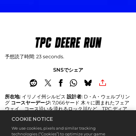
TPC DEERE RUN
予想読了時間
23 seconds
SNSでシェア
所在地:
イリノイ州シルビス
設計者:
D・A・ウェルブリン
グ
コースヤーデージ:
7,066ヤード 木々に囲まれたフェア
ウェイ、コース沿いを流れるロック川など、TPC ディア
ランの景観は美しい。現ジョンディア クラシックの旧称
COOKIE NOTICE
は「クアド・シティーズ・オープン」で、これは隣接する
ダベンポート、ロックアイランド、モリーン、ベッテンド
We use cookies, pixels and similar tracking
ルフの4市の通称に由来する。また1971年からPGAツアー
technologies (“Cookies”) to optimize your game