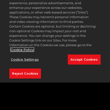
で使用されている。コース設計者であり前PGAツアープ
experience, personalize advertisements, and
ロのD・A・ウェルブリングは起伏に富んだ地形を取り入
enhance your experience across our websites,
れ、このコースの美観を実現した。周囲の自然は魅力的だ
applications, or other web-based services (“Sites”).
These Cookies may transmit personal information
が、本コースには様々な難関が待ち受けているので、集中
and video viewing information to third parties.
力を維持しよう。
Certain Cookies are optional, but limiting or declining
注目のホール:
16番 (158ヤード・パー3) 観衆が静まって競
non-optional Cookies may impact your visit and
experience. You can change your settings in the
技に集中できるようになったら、16番ホールの芸術的なそ
Cookie Settings link on our Sites. For more
の姿を観察しよう。約158ヤード先のポールはロック川を
information on the Cookies we use, please go to the
見下ろす丘の上のグリーンにあり、３つのバンカーに囲ま
Cookie Policy
れている。右手の木々はミスショットが OB になり過ぎ
ないよう守る壁となっていて、ホールに集中しやすくなっ
Cookie Settings
Accept Cookies
ている。バンカーを超えてグリーンに乗せるには9番アイ
アンで十分だが、運が悪いと川に落ちる可能性があるの
で、短かくなりすぎないよう注意しよう。
Reject Cookies
SNSでシェア