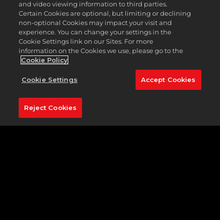
特色球洞：
16號洞（158碼，標準桿3桿） 當人群安靜下
and video viewing information to third parties.
Certain Cookies are optional, but limiting or declining
來，你將注意力集中在手上的任務時，花點時間欣賞第16洞
non-optional Cookies may impact your visit and
之美。大約158碼外，旗桿高高地矗立在丘頂果嶺上，俯瞰
experience. You can change your settings in the
著羅克河，並被三個沙坑守衛著。在右側，一堵樹牆可以保
Cookie Settings link on our Sites. For more
護任何任性的擊球不會超出界外太遠—好處是，它們可以讓
information on the Cookies we use, please go to the
你更容易鎖定目標。管用的9號鐵桿擊球應該足以應付沙坑
Cookie Policy
並落到果嶺上，但一定要避免出現短擊球，否則你的球可能
會不幸擊中頁岩而反彈。
Cookie Settings
Accept Cookies
分享到社群媒體
Reject Cookies
MORE COURSES