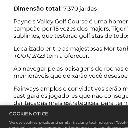
Dimensão total:
7.370 jardas
Payne’s Valley Golf Course é uma homen
campeão por 15 vezes dos majors, Tiger
sublimes, que testarão golfistas de todos
Localizado entre as majestosas Montanha
TOUR 2K23
tem a oferecer.
Ao navegar pelas paisagens de rochas ex
memoráveis que deixarão você desespera
Fairways amplos e convidativos serão m
castigará os jogadores que não consegui
dar tacadas mais estratégicas, para term
COOKIE NOTICE
Uma pontuação mais baixa é bem possíve
Venha e enfrente o desafio no
PGA TOU
We use cookies, pixels and similar tracking technologies (“Cook
personalize advertisements, and enhance your experience across