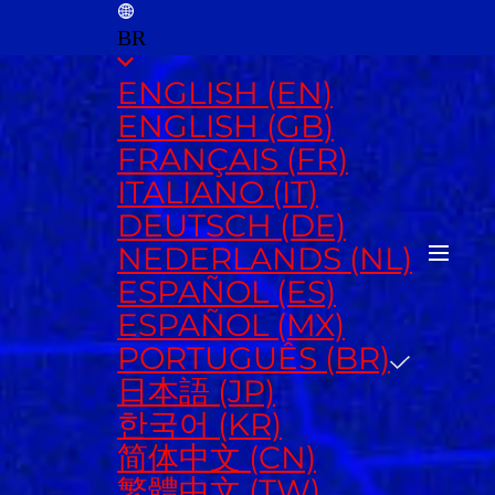
BR
ENGLISH (EN)
ENGLISH (GB)
FRANÇAIS (FR)
ITALIANO (IT)
DEUTSCH (DE)
NEDERLANDS (NL)
ESPAÑOL (ES)
ESPAÑOL (MX)
PORTUGUÊS (BR)
日本語 (JP)
한국어 (KR)
简体中文 (CN)
繁體中文 (TW)