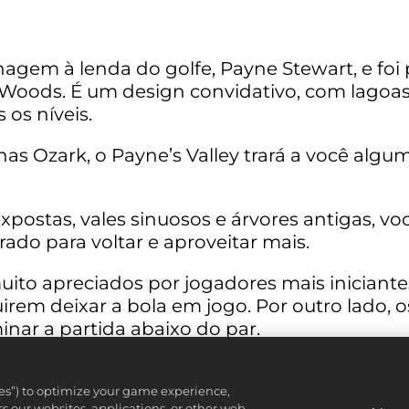
agem à lenda do golfe, Payne Stewart, e fo
 Woods. É um design convidativo, com lagoas 
 os níveis.
s Ozark, o Payne’s Valley trará a você algum
postas, vales sinuosos e árvores antigas, vo
do para voltar e aproveitar mais.
uito apreciados por jogadores mais iniciante
rem deixar a bola em jogo. Por outro lado, o
inar a partida abaixo do par.
l aqui em Payne's Valley. Você tem o neces
R 2K23
.
ies”) to optimize your game experience,
 our websites, applications, or other web-