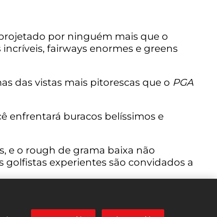
i projetado por ninguém mais que o
incríveis, fairways enormes e greens
as das vistas mais pitorescas que o
PGA
cê enfrentará buracos belíssimos e
s, e o rough de grama baixa não
s golfistas experientes são convidados a
sário para ser um desses jogadores?