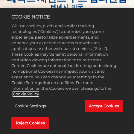
테네시, 미국
COOKIE NOTICE
클럽 선택과 티에서의 정확성을 중시하는 도그레그 홀이 많
은 TPC 사우스윈드는 사상가들의 코스입니다. 페덱스 세인트
We use cookies, pixels and similar tracking
technologies (“Cookies”) to optimize your game
주드 챔피언십만큼 쟁쟁한 경쟁자와 스릴 넘치는 플레이, 자
experience, personalize advertisements, and
선 행사에 대한 헌신이 돋보이는 대회는 없습니다.
enhance your experience across our websites,
applications, or other web-based services (“Sites”).
These Cookies may transmit personal information
and video viewing information to third parties.
Certain Cookies are optional, but limiting or declining
non-optional Cookies may impact your visit and
experience. You can change your settings in the
Cookie Settings link on our Sites. For more
information on the Cookies we use, please go to the
Cookie Policy
Cookie Settings
Accept Cookies
Reject Cookies