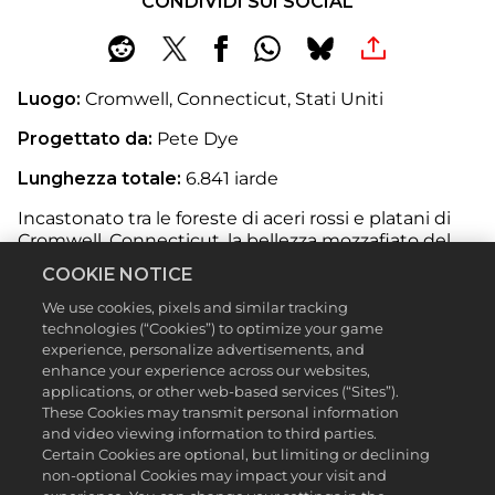
CONDIVIDI SUI SOCIAL
Luogo:
Cromwell, Connecticut, Stati Uniti
Progettato da:
Pete Dye
Lunghezza totale:
6.841 iarde
Incastonato tra le foreste di aceri rossi e platani di
Cromwell, Connecticut, la bellezza mozzafiato del
TPC River Highlands rappresenta l'ennesimo
COOKIE NOTICE
capolavoro ideato da un progettista del calibro di
Pete Dye. Il campo, inaugurato nel 1928, ha visto
We use cookies, pixels and similar tracking
numerosi cambi di denominazione e modifiche, più
technologies (“Cookies”) to optimize your game
experience, personalize advertisements, and
recentemente nel 1989 a firma di Bobby Weed.
enhance your experience across our websites,
Dal 1991, TPC River Highlands ospita il torneo
applications, or other web-based services (“Sites”).
Travelers Championship, ovvero, il secondo evento
These Cookies may transmit personal information
and video viewing information to third parties.
PGA TOUR per numero totale di spettatori. Che tu
Certain Cookies are optional, but limiting or declining
stia vivendo l'esperienza in
PGA TOUR 2K23
o
non-optional Cookies may impact your visit and
assistendo dal vivo a questo torneo del PGA TOUR,