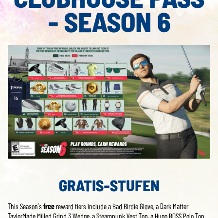
- SEASON 6
GRATIS-STUFEN
This Season’s
free
reward tiers include a Bad Birdie Glove, a Dark Matter
TaylorMade Milled Grind 3 Wedge, a Steampunk Vest Top, a Hugo BOSS Polo Top,