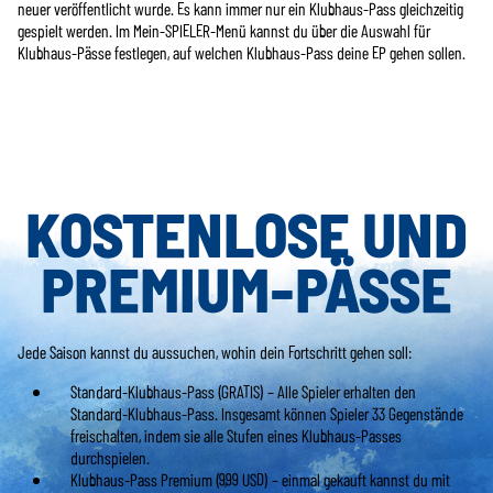
neuer veröffentlicht wurde. Es kann immer nur ein Klubhaus-Pass gleichzeitig
gespielt werden. Im Mein-SPIELER-Menü kannst du über die Auswahl für
Klubhaus-Pässe festlegen, auf welchen Klubhaus-Pass deine EP gehen sollen.
KOSTENLOSE UND
PREMIUM-PÄSSE
Jede Saison kannst du aussuchen, wohin dein Fortschritt gehen soll:
Standard-Klubhaus-Pass (GRATIS) – Alle Spieler erhalten den
Standard-Klubhaus-Pass. Insgesamt können Spieler 33 Gegenstände
freischalten, indem sie alle Stufen eines Klubhaus-Passes
durchspielen.
Klubhaus-Pass Premium (9,99 USD) – einmal gekauft kannst du mit