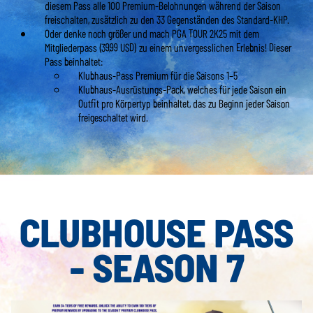
diesem Pass alle 100 Premium-Belohnungen während der Saison
freischalten, zusätzlich zu den 33 Gegenständen des Standard-KHP.
Oder denke noch größer und mach PGA TOUR 2K25 mit dem
Mitgliederpass (39,99 USD) zu einem unvergesslichen Erlebnis! Dieser
Pass beinhaltet:
Klubhaus-Pass Premium für die Saisons 1–5
Klubhaus-Ausrüstungs-Pack, welches für jede Saison ein
Outfit pro Körpertyp beinhaltet, das zu Beginn jeder Saison
freigeschaltet wird.
CLUBHOUSE PASS
- SEASON 7