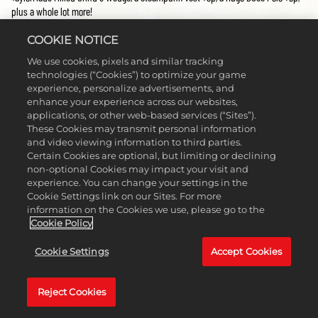
plus a whole lot more!
Free Tier 25 allows players to earn a new free shot type, the Long Recovery: a
COOKIE NOTICE
shot that provides forgiveness and distance out of a heavy rough.
We use cookies, pixels and similar tracking
Don’t forget, if you want to start progressing through Season 6 of the Clubhouse
technologies (“Cookies”) to optimize your game
experience, personalize advertisements, and
Pass, you need to head to the Clubhouse Pass menu and set Season 6 to
enhance your experience across our websites,
‘active’!
applications, or other web-based services (“Sites”).
These Cookies may transmit personal information
PREMIUM-STUFEN
and video viewing information to third parties.
Certain Cookies are optional, but limiting or declining
non-optional Cookies may impact your visit and
Upgrade to Clubhouse Pass Premium and take your season to the next level, by
experience. You can change your settings in the
unlocking the opportunity to earn rewards at every tier. This Season’s
Premium
Cookie Settings link on our Sites. For more
rewards include Oakley Holbrook Glasses, PUMA Shoes, a Bridgestone Tour B RXS
information on the Cookies we use, please go to the
Golf Ball, a Galactic Amber Wilson Staff TM22 Putter, a Mizuno Hat, a
Cookie Policy
TravisMathew Glove, and a Limited Edition COBRA DS-Adapt LS Driver that’s
already leveled up to Galactic Amber!
Cookie Settings
Accept Cookies
Premium players also gain access to additional Long Recovery stat boosts not
available in the Free Tiers.
Reject Cookies
Don’t miss out on all the possible rewards you can earn on the Clubhouse Pass