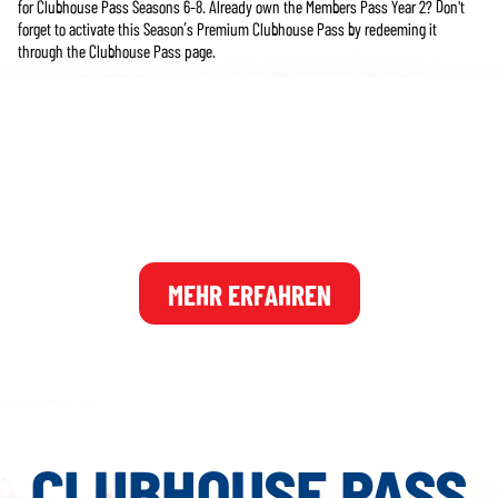
for Clubhouse Pass Seasons 6-8. Already own the Members Pass Year 2? Don't
forget to activate this Season’s Premium Clubhouse Pass by redeeming it
through the Clubhouse Pass page.
**PGA TOUR 2K25 Member's Pass Year 2 is included in the PGA TOUR 2K25
Legend Edition Year 2. Also available for individual purchase. Internet connection
and 2K Account required. Member's Pass Year 2 includes Seasons 6-8 of the
Clubhouse Premium Pass which unlocks additional premium rewards through
gameplay. More details on the Clubhouse Premium Passes will be shared in the
future.
MEHR ERFAHREN
CLUBHOUSE PASS