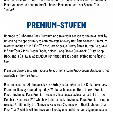
Pass, you need to head to the Clubhouse Pass menu and set Season 7 to
‘active’!
PREMIUM-STUFEN
Upgrade to Clubhouse Pass Premium and take your season to the next level, by
unlocking the opportunity to earn rewards at every tier. This Season’s Premium
rewards include PUMA IGNITE Articulate Shoes, a Breezy Three Button Polo, Nike
Infinity Tour 2 Pink Bloom Shoes, Malbon Long Sleeve Crewneck, COBRA Snap
Back, and a Callaway Apex Ai300 Iron that’s already been leveled up to Tiger’s
Eye!
Premium players also gain access to additional Long Knockdown stat boosts not
available in the Free Tiers.
Don’t miss out on all the possible rewards you can earn on the Clubhouse Pass
Premium Tiers by upgrading today. While each season offers its own Premium
Pass, Clubhouse Pass Premium Season 7 is also available as a part of the new
Member’s Pass Year 2**, which will also unlock Clubhouse Pass Premium 8 upon
release! Additionally, the Member’s Pass Year 2 comes with the Clubhouse Gear
Pack Year 2, which will improve your look by one outfit per body type per season