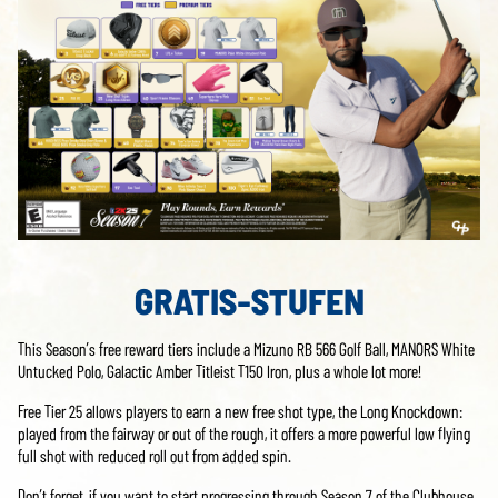
GRATIS-STUFEN
This Season’s free reward tiers include a Mizuno RB 566 Golf Ball, MANORS White
Untucked Polo, Galactic Amber Titleist T150 Iron, plus a whole lot more!
Free Tier 25 allows players to earn a new free shot type, the Long Knockdown:
played from the fairway or out of the rough, it offers a more powerful low flying
full shot with reduced roll out from added spin.
Don’t forget, if you want to start progressing through Season 7 of the Clubhouse