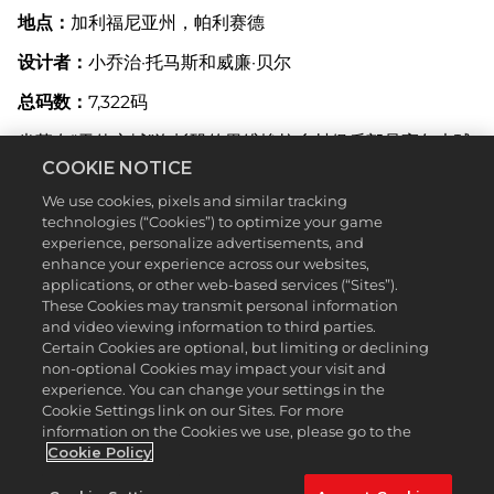
地点：
加利福尼亚州，帕利赛德
设计者：
小乔治·托马斯和威廉·贝尔
总码数：
7,322码
坐落在“天使之城”洛杉矶的里维埃拉乡村俱乐部是高尔夫球
场的“巅峰之作”。这个高耸的18洞球场被评为世界50强高尔
COOKIE NOTICE
夫球场之一，即使是美巡赛上最优秀的高尔夫球员，也倍感
We use cookies, pixels and similar tracking
挑战。
technologies (“Cookies”) to optimize your game
experience, personalize advertisements, and
这个球场非常特别，你将在其中穿越一些不那么理想的地
enhance your experience across our websites,
形。布局设计完美考虑到原始景观和天气条件；对所有上坡
applications, or other web-based services (“Sites”).
的标准杆 5 杆，以及直接进入盛行风的长标准杆 4 杆形成
These Cookies may transmit personal information
了不小的挑战。
and video viewing information to third parties.
Certain Cookies are optional, but limiting or declining
里维埃拉最具挑战的元素之一是具有惩罚性的东非狼尾草。
non-optional Cookies may impact your visit and
这种海绵状的植被虽然不长，但会像魔术贴一样粘住球。这
experience. You can change your settings in the
对想打出的弹跳和滚动球来说都是不小的挑战，你必须技艺
Cookie Settings link on our Sites. For more
精湛。如果开球太过随意，球就会消失在长草区，很难在回
information on the Cookies we use, please go to the
到正轨。
Cookie Policy
特色球洞：
10号洞
（
315码，标准杆4杆
）