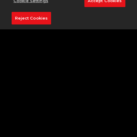
Cookie Settings
Accept Cookies
里维埃拉乡村俱乐部球场的10号洞绝对值得一看，是高尔
夫手公认的“世界上最好的4杆洞”，
Reject Cookies
可不要被它仅有315码的长度所迷惑，1号木杆不一定是最好
的选择。从高出的发球台上挥出的一记中铁杆，可能可以安
全地避开交错的沙坑，但接下来你可能就需要面对一个急剧
左倾的果岭。
到《
PGA TOUR 2K23
》中，看看你是想一击制胜，还是出
安全牌？
分享到社交媒体
MORE COURSES