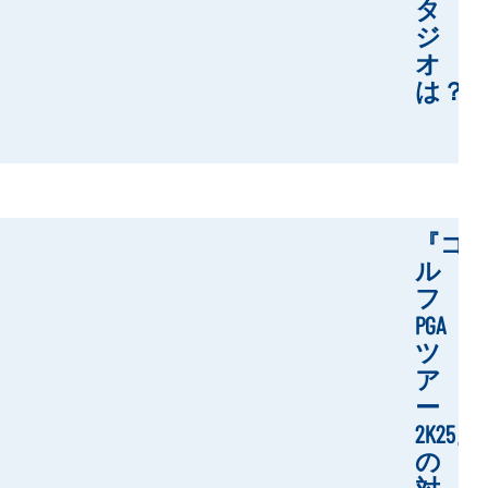
タ
ジ
オ
は？
『ゴ
ル
フ
PGA
ツ
ア
ー
2K25』
の
対