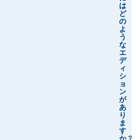
は
ど
の
よ
う
な
エ
デ
ィ
シ
ョ
ン
が
あ
り
ま
す
か？