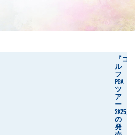
『ゴ
ル
フ
PGA
ツ
ア
ー
2K25』
の
発
売