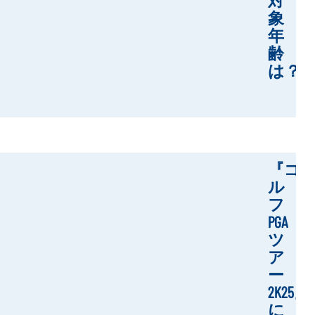
象
年
齢
は？
『ゴ
ル
フ
PGA
ツ
ア
ー
2K25』
に