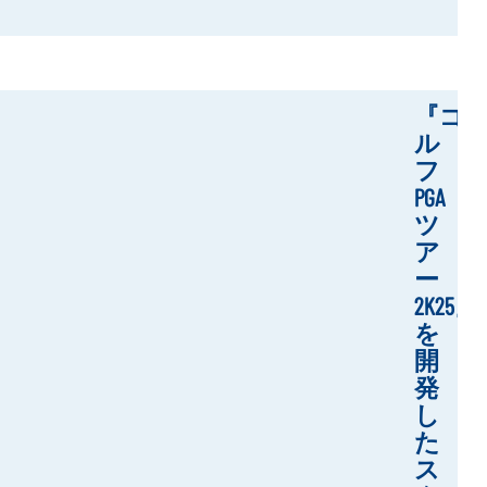
『ゴ
ル
フ
PGA
ツ
ア
ー
2K25』
を
開
発
し
た
ス