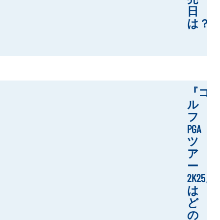
日
は？
『ゴ
ル
フ
PGA
ツ
ア
ー
2K25』
は
ど
の