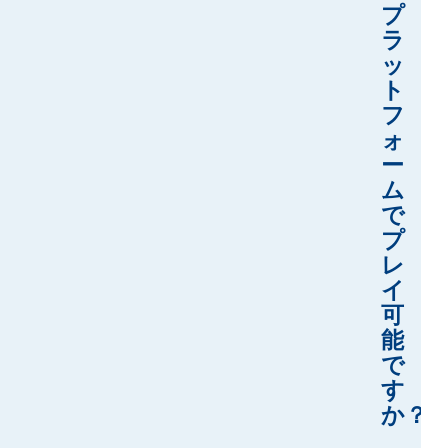
プ
ラ
ッ
ト
フ
ォ
ー
ム
で
プ
レ
イ
可
能
で
す
か？