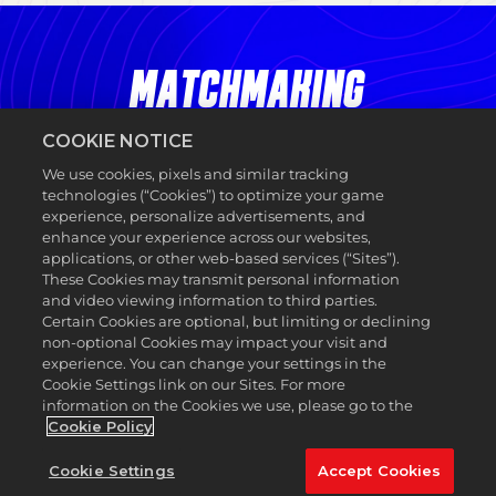
MATCHMAKING
COOKIE NOTICE
La modalità matchmaking casuale è un modo
semplice e rapido per sfidare avversari online senza
We use cookies, pixels and similar tracking
la necessità di organizzare o unirti a tornei o partite
technologies (“Cookies”) to optimize your game
private. Scegliendo questa opzione ti potrai
experience, personalize advertisements, and
abbinare casualmente e sfidare altri giocatori di
enhance your experience across our websites,
applications, or other web-based services (“Sites”).
tutto il mondo. Il matchmaking classificato
These Cookies may transmit personal information
competitivo è una nuova modalità di prossima
and video viewing information to third parties.
uscita, quindi non perderla appena diventerà
Certain Cookies are optional, but limiting or declining
disponibile!
non-optional Cookies may impact your visit and
experience. You can change your settings in the
Il Matchmaking casuale ti offre sei opzioni tra cui
Cookie Settings link on our Sites. For more
scegliere, come Testa a Testa (1v1), Squadre (2v2),
information on the Cookies we use, please go to the
Puntate (2-4 giocatori), Partita Rapida (3 buche, 2-4
Cookie Policy
giocatori), Divot Derby, o High Roller (3 buche, skin,
1v1).
Cookie Settings
Accept Cookies