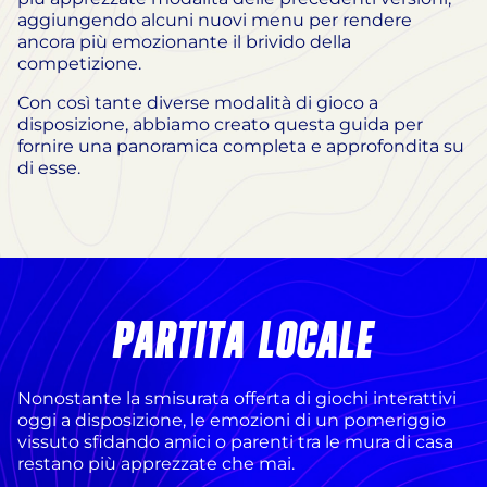
aggiungendo alcuni nuovi menu per rendere
ancora più emozionante il brivido della
competizione.
Con così tante diverse modalità di gioco a
disposizione, abbiamo creato questa guida per
fornire una panoramica completa e approfondita su
di esse.
PARTITA LOCALE
Nonostante la smisurata offerta di giochi interattivi
oggi a disposizione, le emozioni di un pomeriggio
vissuto sfidando amici o parenti tra le mura di casa
restano più apprezzate che mai.