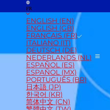
FR
ENGLISH (EN)
ENGLISH (GB)
FRANÇAIS (FR)
ITALIANO (IT)
DEUTSCH (DE)
NEDERLANDS (NL)
ESPAÑOL (ES)
ESPAÑOL (MX)
PORTUGUÊS (BR)
日本語 (JP)
한국어 (KR)
简体中文 (CN)
繁體中文 (TW)