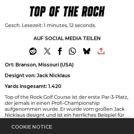
TOP OF THE ROCK
Gesch. Lesezeit
1 minutes, 12 seconds
AUF SOCIAL MEDIA TEILEN
Ort: Branson, Missouri (USA)
Designt von: Jack Nicklaus
Yards insgesamt: 1.420
Top of the Rock Golf Course ist der erste Par-3-Platz,
der jemals in einen Profi-Championship
aufgenommen wurde. Er wurde vom großen Jack
Nicklaus designt und ist ein herrliches Beispiel für
das harmonische Zusammenleben von Natur und
Golf. Hoch über dem Table Rock Lake gelegen, ist
COOKIE NOTICE
der Golfplatz von Gewässern durchsetzt, die