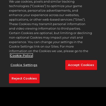
We use cookies, pixels and similar tracking
spektakuläre Aussichtspunkte wie auch mehrere
technologies (“Cookies”) to optimize your game
schwierige Hindernisse darstellen.
experience, personalize advertisements, and
enhance your experience across our websites,
Der Top of the Rock Golf Course bietet dir die
applications, or other web-based services (“Sites”).
Möglichkeit, einen Platz zu spielen, der zugleich
These Cookies may transmit personal information
herausfordernd, einschüchternd und inspirierend
and video viewing information to third parties.
ist. Ganz gleich, wie kurz das Loch auch ist, es wird
Certain Cookies are optional, but limiting or declining
dich auf die Probe stellen, sei es mit strategisch
non-optional Cookies may impact your visit and
positionierten Bunkern, Gewässern oder einer
experience. You can change your settings in the
gefährlichen Hanglage des Grüns. Auch die
Cookie Settings link on our Sites. For more
Höhenlage sollte nicht außer Acht gelassen
information on the Cookies we use, please go to the
werden, also musst du genau darauf schauen,
Cookie Policy
welchen Schläger du wann auswählst.
Cookie Settings
Accept Cookies
Der ehemalige PGA TOUR Commissioner, Tom
Finchem, sagt: „Wenn ein Par-3-Platz eines PGA
TOUR-Turniers würdig ist, dann Top of the Rock.“
Reject Cookies
Vorgestelltes Loch:
Nr. 3 (202 Yards, Par 3)
Mit seinen 202 Yards gilt für viel das dritte Loch von
Top of the Rock als das schwierigste, das der Platz
zu bieten hat.