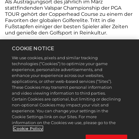
Als Austragungsort des jährlich im März
stattfindenden Valspar Championship der PGA
TOUR gehört der Copperhead Course zu einem der
Favoriten der globalen Golferelite. Tritt in die
Fußstapfen einiger der besten Spieler aller Zeiten
und genieße den Golfsport in Reinkultur.
Die von Nadelbäumen gesäumten Fairways und
COOKIE NOTICE
das sanft geschwungene Terrain sind versetzt mit
Seen und Teichen, die für eine wunderbare
We use cookies, pixels and similar tracking
Landschaft sorgen, die auch von jeder Menge
technologies (“Cookies”) to optimize your game
lokaler Fauna bewohnt wird. Copperhead wurde
experience, personalize advertisements, and
ursprünglich designt von Larry Packard und 1972
enhance your experience across our websites,
eröffnet, doch 2015. generalüberholt. Selbst Golfer
applications, or other web-based services (“Sites”).
mit großer Schlagweite haben mit den Distanzen
These Cookies may transmit personal information
and video viewing information to third parties.
auf diesem unverzichtbaren PGA Tour-Golfplatz zu
Certain Cookies are optional, but limiting or declining
kämpfen. Auch als „The Snake Pit“ (Die
non-optional Cookies may impact your visit and
Schlangengrube) bekannt, gehören die drei letzten
experience. You can change your settings in the
Löcher des Copperhead Golf Course zu den
Cookie Settings link on our Sites. For more
schwierigsten im gesamten Golfsport. Sie
information on the Cookies we use, please go to the
bestechen durch ein wunderschönes Design,
Cookie Policy
fordern dir aber ein Höchstmaß an Konzentration
ab.